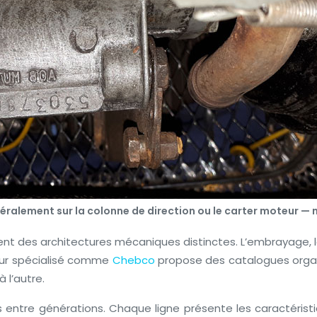
néralement sur la colonne de direction ou le carter moteur 
tent des architectures mécaniques distinctes. L’embrayage,
sseur spécialisé comme
Chebco
propose des catalogues organ
 l’autre.
lés entre générations. Chaque ligne présente les caractéris