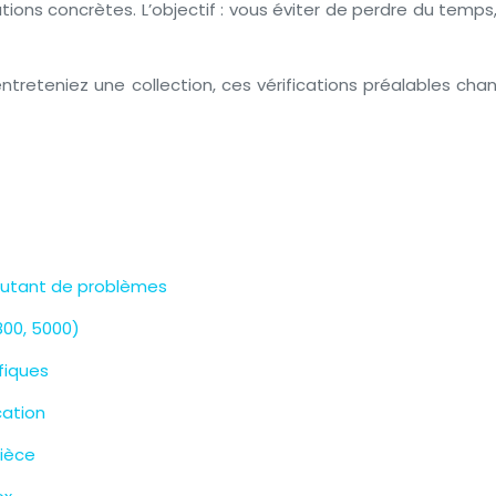
ns concrètes. L’objectif : vous éviter de perdre du temps, 
ntreteniez une collection, ces vérifications préalables cha
 autant de problèmes
800, 5000)
fiques
cation
pièce