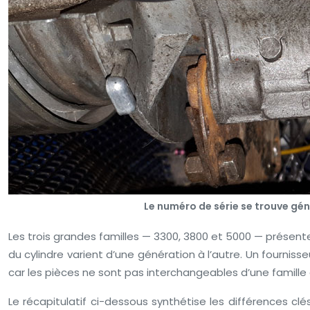
Le numéro de série se trouve gé
Les trois grandes familles — 3300, 3800 et 5000 — présen
du cylindre varient d’une génération à l’autre. Un fourni
car les pièces ne sont pas interchangeables d’une famille à
Le récapitulatif ci-dessous synthétise les différences c