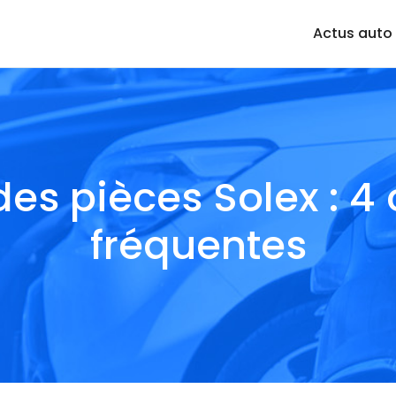
Actus auto
es pièces Solex : 4
fréquentes