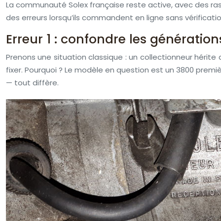
La communauté Solex française reste active, avec des r
des erreurs lorsqu’ils commandent en ligne sans vérificat
Erreur 1 : confondre les génératio
Prenons une situation classique : un collectionneur hérite
fixer. Pourquoi ? Le modèle en question est un 3800 premiè
— tout diffère.