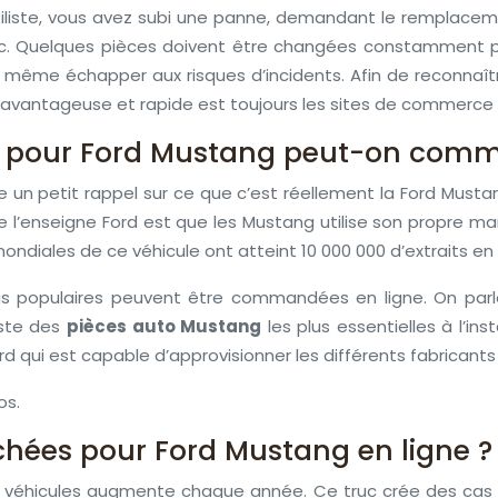
liste, vous avez subi une panne, demandant le remplaceme
. etc. Quelques pièces doivent être changées constamment 
t même échapper aux risques d’incidents. Afin de reconnaî
is avantageuse et rapide est toujours les sites de commerce é
s pour Ford Mustang peut-on comm
e un petit rappel sur ce que c’est réellement la Ford Mustan
de l’enseigne Ford est que les Mustang utilise son propre m
mondiales de ce véhicule ont atteint 10 000 000 d’extraits en 
s populaires peuvent être commandées en ligne. On parle i
iste des
pièces auto Mustang
les plus essentielles à l’
ord qui est capable d’approvisionner les différents fabricant
os.
chées pour Ford Mustang en ligne ?
urs véhicules augmente chaque année. Ce truc crée des cas o