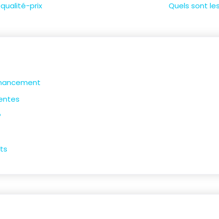
qualité-prix
Quels sont le
financement
uentes
?
ts